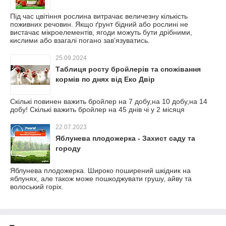
Під час цвітіння рослина витрачає величезну кількість
поживних речовин. Якщо ґрунт бідний або рослині не
вистачає мікроелементів, ягоди можуть бути дрібними,
кислими або взагалі погано зав’язуватись.
25.09.2024
Таблиця росту бройлерів та спожівання
кормів по днях від Еко Двір
Скількі повинен важить бройлер на 7 добу,на 10 добу,на 14
добу! Скількі важить бройлер на 45 днів чі у 2 місяця
22.07.2023
Яблунева плодожерка - Захист саду та
городу
Яблунева плодожерка. Широко поширений шкідник на
яблунях, але також може пошкоджувати грушу, айву та
волоський горіх.