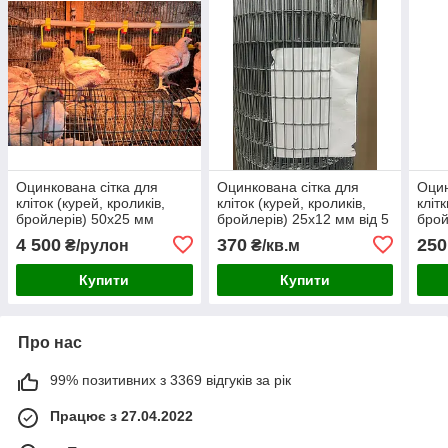
Оцинкована сітка для
Оцинкована сітка для
Оцин
кліток (курей, кроликів,
кліток (курей, кроликів,
кліт
бройлерів) 50х25 мм
бройлерів) 25х12 мм від 5
брой
рулон 1х25м
м
5м
4 500
370
250
₴/рулон
₴/кв.м
Купити
Купити
Про нас
99% позитивних з 3369 відгуків за рік
Працює з 27.04.2022