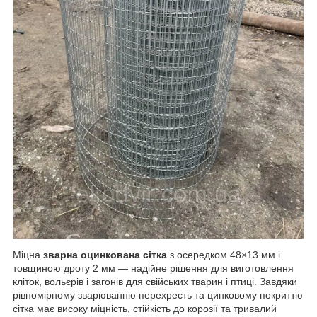
Міцна
зварна оцинкована сітка
з осередком 48×13 мм і
товщиною дроту 2 мм — надійне рішення для виготовлення
кліток, вольєрів і загонів для свійських тварин і птиці. Завдяки
рівномірному зварюванню перехресть та цинковому покриттю
сітка має високу міцність, стійкість до корозії та тривалий