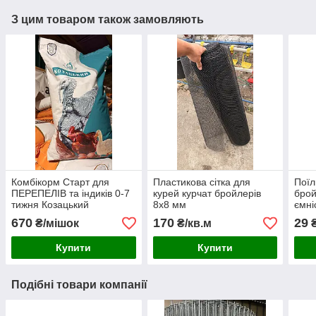
З цим товаром також замовляють
Комбікорм Старт для
Пластикова сітка для
Поїл
ПЕРЕПЕЛІВ та індиків 0-7
курей курчат бройлерів
брой
тижня Козацький
8х8 мм
ємні
стартовий 20кг
25 т
670
170
29
₴/мішок
₴/кв.м
Купити
Купити
Подібні товари компанії