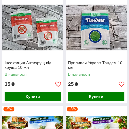
Інсектицид Антихрущ від
Прилипач Укравіт Тандем 10
хруща 10 мл
мл
В наявності
В наявності
35
25
₴
₴
Купити
Купити
–5%
–5%