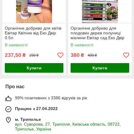
Органічне добриво для квітів
Органічне добриво для
Евітар Квітник від Еко Двір
плодових дерев полуниці
0.5л
малини Евітар сад Еко Двір
1л
В наявності
В наявності
237,50
380
₴
₴
250 ₴
400 ₴
Купити
Купити
Про нас
99% позитивних з 3386 відгуків за рік
Працює з 27.04.2022
м. Триполье
вул. Суворова, 27, Трипілля, Київська область, 08722,
Триполье, Україна