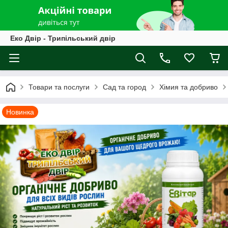
Еко Двір - Трипільський двір
Товари та послуги
Cад та город
Хімия та добриво
Новинка