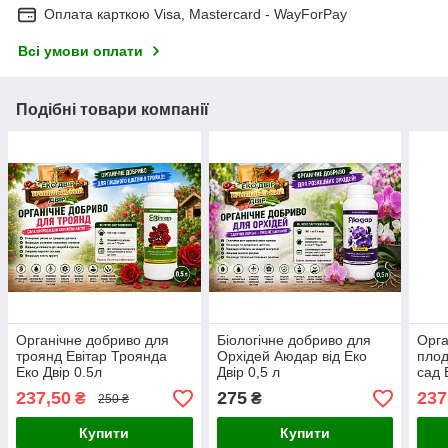
Оплата карткою Visa, Mastercard - WayForPay
Всі умови оплати
Подібні товари компанії
Органічне добриво для
Біологічне добриво для
Орга
троянд Евітар Троянда
Орхідей Аюдар від Еко
плод
Еко Двір 0.5л
Двір 0,5 л
сад 
237,50
275
237
₴
₴
250 ₴
Купити
Купити