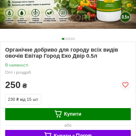
Органічне добриво для городу всіх видів
овочів Евітар Город Еко Двір 0.5л
В наявності
Опт і роздріб
250
₴
230 ₴
від 15 шт.
Купити
або
Купити з