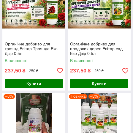
Органічне добриво для
Органічне добриво для
троянд Евітар Троянда Еко
плодових дерев Евітар сад
Двір 0.5л
Еко Двір 0.5л
В наявності
В наявності
237,50
237,50
₴
₴
250 ₴
250 ₴
Купити
Купити
–5%
Новинка
–5%