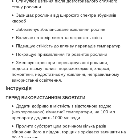
Стимулює цвітіння після довготривалого сплячого
стану рослини
Захищає рослини від широкого спектра збудників
хвороб
Забезпечує збалансоване живлення рослин
Впливає на колір листа та яскравість квітів
Підвищує стійкість до впливу перепадів температур
Покращує приживлення та розвиток рослини
Зменшує стрес при пересаджуванні рослини,
недостатньому поливі, переохолоджені, хлорозі,
пожовтінні, недостатньому живленні, неправильному
використанні освітлення.
Інструкція
ПЕРЕД ВИКОРИСТАННЯМ ЗБОВТАТИ
Додати добриво в місткість з відстояною водою
(нехлорованою) кімнатної температури, на 100 мл
препарату додають 1000 мл води
Пролити субстрат цим розчином кілька разів
збираючи його в піддон, горщик з орхідеєю залишити на
30-40 хвилин