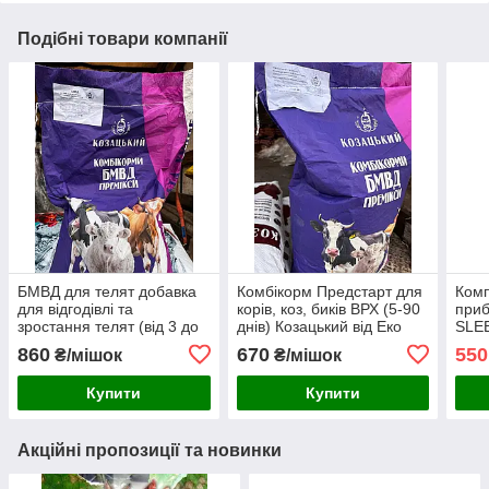
Подібні товари компанії
БМВД для телят добавка
Комбікорм Предстарт для
Комп
для відгодівлі та
корів, коз, биків ВРХ (5-90
приб
зростання телят (від 3 до
днів) Козацький від Еко
SLEE
6 місяців) Козацький від
Двір
860
670
550
₴/мішок
₴/мішок
Еко Двір
Купити
Купити
Акційні пропозиції та новинки