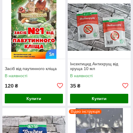
Інсектицид Антихрущ від
Засіб від паутинного кліща
хруща 10 мл
В наявності
В наявності
120
35
₴
₴
Купити
Купити
Відео інструкція