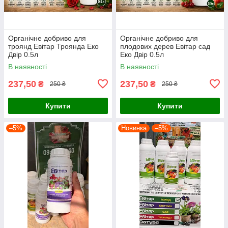
Органічне добриво для
Органічне добриво для
троянд Евітар Троянда Еко
плодових дерев Евітар сад
Двір 0.5л
Еко Двір 0.5л
В наявності
В наявності
237,50
237,50
₴
₴
250 ₴
250 ₴
Купити
Купити
–5%
Новинка
–5%