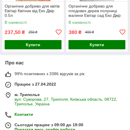
Органічне добриво для квітів
Органічне добриво для
Евітар Квітник від Еко Двір
плодових дерев полуниці
0.5л
малини Евітар сад Еко Двір
1л
В наявності
В наявності
237,50
380
₴
₴
250 ₴
400 ₴
Купити
Купити
Про нас
99% позитивних з 3386 відгуків за рік
Працює з 27.04.2022
м. Триполье
вул. Суворова, 27, Трипілля, Київська область, 08722,
Триполье, Україна
Контакти
Сьогодні працює з 09:00 до 19:00
Показати весь графік роботи