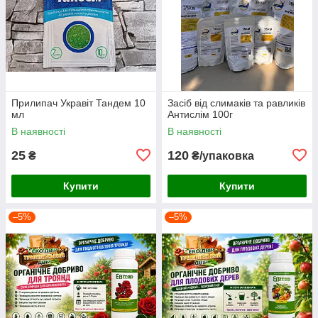
Прилипач Укравіт Тандем 10
Засіб від слимаків та равликів
мл
Антислім 100г
В наявності
В наявності
25
120
₴
₴/упаковка
Купити
Купити
–5%
–5%