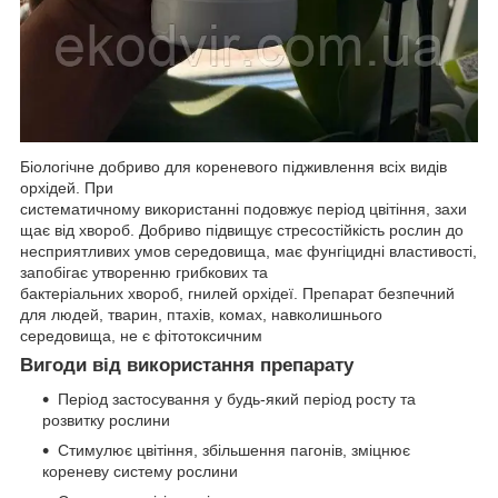
Біологічне добриво для кореневого підживлення всіх видів
орхідей. При
систематичному використанні подовжує період цвітіння, захи
щає від хвороб. Добриво підвищує стресостійкість рослин до
несприятливих умов середовища, має фунгіцидні властивості,
запобігає утворенню грибкових та
бактеріальних хвороб, гнилей орхідеї. Препарат безпечний
для людей, тварин, птахів, комах, навколишнього
середовища, не є фітотоксичним
Вигоди від використання препарату
Період застосування у будь-який період росту та
розвитку рослини
Стимулює цвітіння, збільшення пагонів, зміцнює
кореневу систему рослини