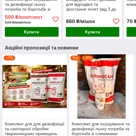
та дезінфекції льоху
для відгодівлі та
кома
погреба та боротьби зі
зростання телят (від 3 до
слимаками Кліносан 10кг/
6 місяців) Козацький від
500
₴/комплект
Антислім 100г
Еко Двір
860
70
₴/мішок
520 ₴/комплект
Купити
Купити
Акційні пропозиції та новинки
–7%
Топ
–4%
Комплект для для дезінфекції
Комплект для осушування та
та санітарної обробки
дезінфекції льоху погреба та
тваринницьких приміщень
боротьби зі слимаками