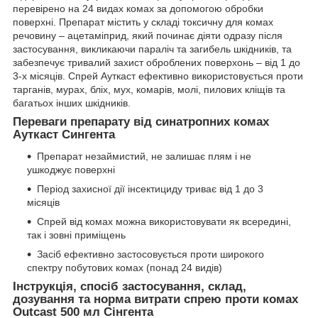
перевірено на 24 видах комах за допомогою обробки
поверхні. Препарат містить у складі токсичну для комах
речовину – ацетаміприд, який починає діяти одразу після
застосування, викликаючи параліч та загибель шкідників, та
забезпечує тривалий захист оброблених поверхонь – від 1 до
3-х місяців. Спрей Ауткаст ефективно використовується проти
тарганів, мурах, бліх, мух, комарів, молі, пилових кліщів та
багатьох інших шкідників.
Переваги препарату від синатропних комах
Ауткаст Сингента
Препарат незаймистий, не залишає плям і не
ушкоджує поверхні
Період захисної дії інсектициду триває від 1 до 3
місяців
Спрей від комах можна використовувати як всередині,
так і зовні приміщень
Засіб ефективно застосовується проти широкого
спектру побутових комах (понад 24 видів)
Інструкція, спосіб застосування, склад,
дозування та норма витрати спрею проти комах
Outcast 500 мл Сінгента