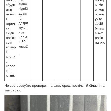
відпо
збудн
ь. Не
відній
иків
викор
ділян
жовто
истов
ці,
ї
уйте
дотри
гаряч
засіб
муюч
ки,
більш
ись
східн
е 4-х
норм
оазіат
разів
и 50
ські
на рік.
мг/м2
комар
і,
.
клопи
,
корос
тяні
кліщі.
Не застосовуйте препарат на шпалерах, постільній білизні та
матрацах.