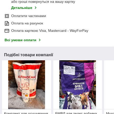
або гроші повернуться на вашу картку
Детальніше
Оплатити частинами
Оплата на рахунок
Оплата карткою Visa, Mastercard - WayForPay
Всі умови оплати
Подібні товари компанії
Комплект для осушування
БМВД для телят добавка
Мухо