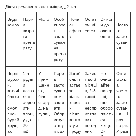
Діюча речовина: ацетаміприд, 2 г/л.
Види
Норм
Місто
Особ
Почат
Остат
Вимог
комах
и
ливос
ок
очний
и до
Часто
витра
ті
ефект
ефект
очищ
та
ти
засто
у
ення
засто
препа
суван
суван
рату
ня
ня
препа
рату
Чорні
1 л
У
Пере
Загиб
Захис
Не
Опти
мурах
рідин
примі
д
ель н
т до 3
очищ
мальн
и,
и
щенн
засто
астає
місяці
айте
а
котячі
дозво
ях,
суван
за
в; 2-3
повер
часто
блохи
ляє
біля
ням
кілька
тижні
хні,
та
,
оброб
спору
збовт
хвили
за
що
засто
смол
ити
д, на
ати.
н
неспр
оброб
суван
яно-
площ
вулиц
Обпр
після
иятли
ляють
ня – 1
бурий
у до
і
искув
конта
вих
ся.
раз
хрущ
20
ати у
кту з
погод
Якщо
на рік.
ак,
м2.
місця
проду
них
Ви
У разі