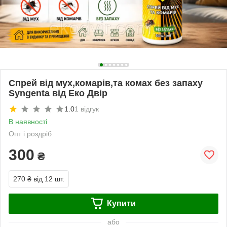
Спрей від мух,комарів,та комах без запаху
Syngenta від Еко Двір
1.0
1 відгук
В наявності
Опт і роздріб
300
₴
270 ₴
від 12 шт.
Купити
або