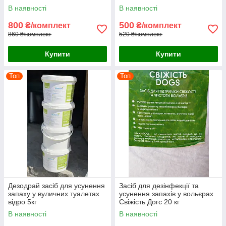
Кліносан + Йодоклин
Кліносан 10кг/Антислім 100г
В наявності
В наявності
800
500
₴/комплект
₴/комплект
860 ₴/комплект
520 ₴/комплект
Купити
Купити
Топ
Топ
Дезодрай засіб для усунення
Засіб для дезінфекції та
запаху у вуличних туалетах
усунення запахів у вольєрах
відро 5кг
Свіжість Догс 20 кг
В наявності
В наявності