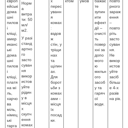
європ
х
ктом
умов
бажає
повто
Норм
ейські
перес
те
рного
а
дома
уванн
зупин
зараж
витра
шні
я
ити
ення
ти: 50
пилов
комах
ефект
–
мл/
і
:
дії –
повто
м2.
кліщі,
вздов
очисті
ріть
У разі
амер
ж
ть
засто
станд
иканс
стін, у
повер
суван
артно
ькі
тріщи
хні за
ня.
го
дома
нах
допо
Не
засто
шні
та
мого
викор
суван
пилов
щілин
ю
истов
ня
і
ах.
мильн
уйте
викор
кліщі,
Для
ого
засіб
истов
платя
борот
засоб
більш
уйте
на мі
ьби з
у та
е 4-х
рідин
ль,
комах
гаряч
разів
у в
харчо
ами -
ої
на рік.
місця
ва
місця
води.
х
міль,
їх
скупч
німец
посад
ення
ькі
ки.
комах
тарга