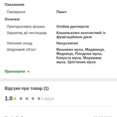
Паковання
Паковання
Пакет
Основні
Препаративна форма
Олійна дисперсія
Характер дії пестицида
Кишеньково-контактний із
фумігаційною дією
Хімічний склад
Неорганічні
Шкідливий об'єкт
Вишнева муха, Медяниця,
Медниця, Плодова муха,
Капуста муха, Морквяна
муха, Зрісткова муха
Приховати
Відгуки про товар (1)
1.0
1 відгук