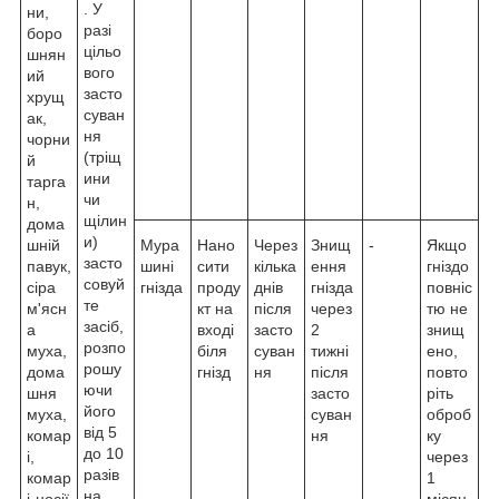
. У
ни,
разі
боро
цільо
шнян
вого
ий
засто
хрущ
суван
ак,
ня
чорни
(тріщ
й
ини
тарга
чи
н,
щілин
дома
и)
шній
Мура
Нано
Через
Знищ
-
Якщо
засто
павук,
шині
сити
кілька
ення
гніздо
совуй
сіра
гнізда
проду
днів
гнізда
повніс
те
м'ясн
кт на
після
через
тю не
засіб,
а
вході
засто
2
знищ
розпо
муха,
біля
суван
тижні
ено,
рошу
дома
гнізд
ня
після
повто
ючи
шня
засто
ріть
його
муха,
суван
оброб
від 5
комар
ня
ку
до 10
і,
через
разів
комар
1
на
і-носії
місяц